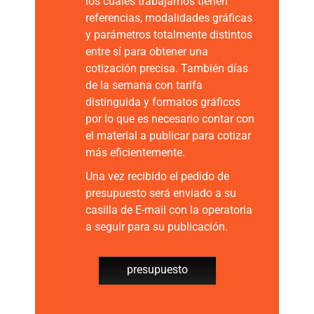
los cuales trabajamos tienen
referencias, modalidades gráficas
y parámetros totalmente distintos
entre sí para obtener una
cotización precisa. También días
de la semana con tarifa
distinguida y formatos gráficos
por lo que es necesario contar con
el material a publicar para cotizar
más eficientemente.
Una vez recibido el pedido de
presupuesto será enviado a su
casilla de E-mail con la operatoria
a seguir para su publicación.
presupuesto