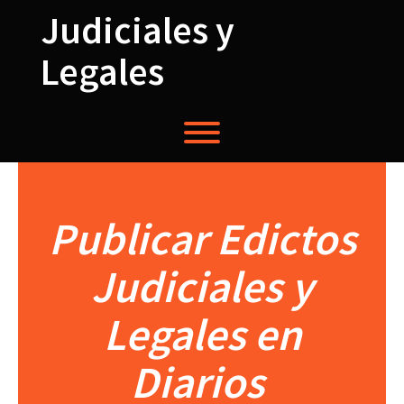
Saltar
Judiciales y
al
contenido
Legales
Alternardor de visibilidad del menú.
Publicar Edictos
Judiciales y
Legales en
Diarios