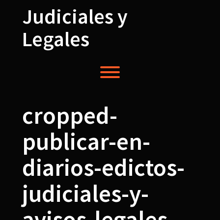
Saltar
Judiciales y
al
contenido
Legales
Alternardor de visibilidad del menú.
cropped-
publicar-en-
diarios-edictos-
judiciales-y-
avisos-legales-