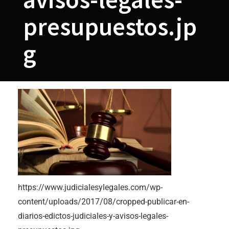
presupuestos.jp
g
https://www.judicialesylegales.com/wp-
content/uploads/2017/08/cropped-publicar-en-
diarios-edictos-judiciales-y-avisos-legales-