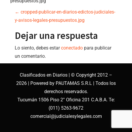
presupuestos.jpg
N
←
cropped-publicar-en-diarios-edictos-judiciales-
y-avisos-legales-presupuestos.jpg
a
Dejar una respuesta
v
Lo siento, debes estar
conectado
para publicar
e
un comentario.
g
a
Clasificados en Diarios | © Copyright 2012 –
2026 | Powered by PAUTAMAS S.R.L | Todos los
c
derechos reservados
.
Tucumán 1506 Piso 2° Oficina 201 C.A.B.A.
Te:
i
(011) 5263-9672
ó
comercial@judicialesylegales.com
n