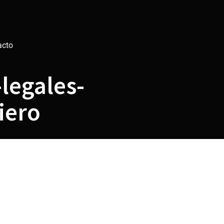
acto
-legales-
iero
-legales-
iero