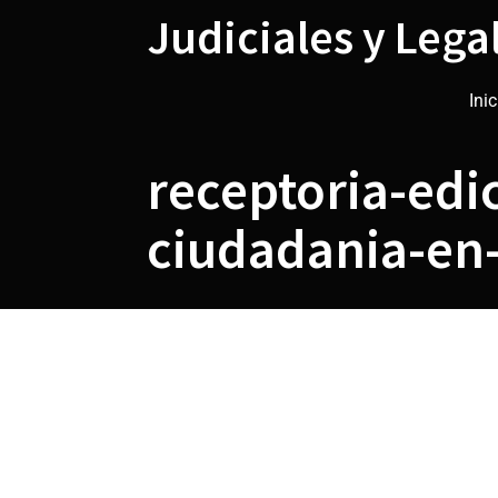
Saltar
Judiciales y Lega
al
contenido
Inic
receptoria-edic
ciudadania-en-
receptoria-edic
ciudadania-en