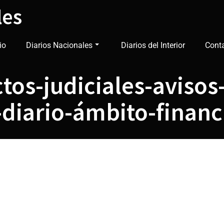
les
io
Diarios Nacionales
Diarios del Interior
Cont
tos-judiciales-avisos
diario-ámbito-financ
tos-judiciales-avisos
-diario-ámbito-financ