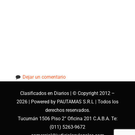
Editos-
judiciales-y-
legales-en-
diario-la-nacion
Dejar un comentario
Clasificados en Diarios | © Copyright 2012 –
2026 | Powered by PAUTAMAS S.R.L | Todos los
derechos reservados
.
Tucumán 1506 Piso 2° Oficina 201 C.A.B.A.
Te:
(011) 5263-9672