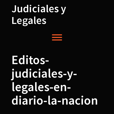
Saltar
Judiciales y
al
contenido
Legales
Alternardor de visibilidad del menú.
Editos-
judiciales-y-
legales-en-
diario-la-nacion