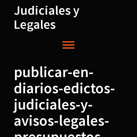
Saltar
Judiciales y
al
contenido
Legales
Alternardor de visibilidad del menú.
publicar-en-
diarios-edictos-
judiciales-y-
avisos-legales-
presupuestos