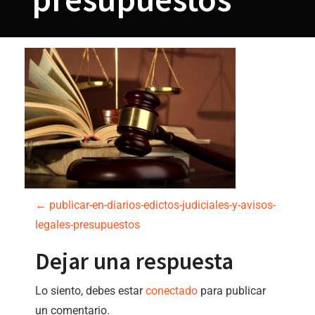
N
←
publicar-en-diarios-edictos-judiciales-y-avisos-
legales-presupuestos
a
Dejar una respuesta
v
Lo siento, debes estar
conectado
para publicar
e
un comentario.